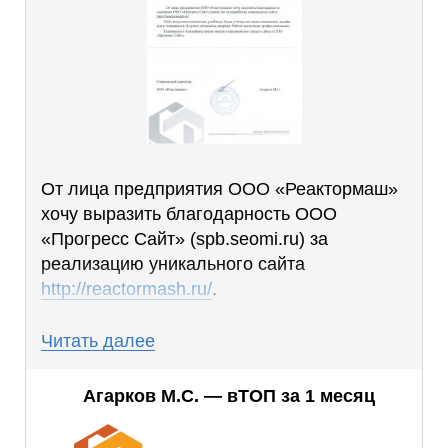
От лица предприятия ООО «Реактормаш»
хочу выразить благодарность ООО
«Прогресс Сайт» (spb.seomi.ru) за
реализацию уникального сайта
http://reactormash.ru/
.
Сайт получился понятным, удобным, были
Читать далее
учтены все наши пожелания, дизайн сразу
понравился. В сроки уложились вовремя.
Агарков М.С. — вТОП за 1 месяц
Работа выполнена профессионально.