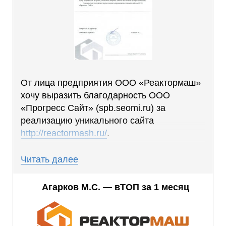
От лица предприятия ООО «Реактормаш»
хочу выразить благодарность ООО
«Прогресс Сайт» (spb.seomi.ru) за
реализацию уникального сайта
http://reactormash.ru/
.
Сайт получился понятным, удобным, были
Читать далее
учтены все наши пожелания, дизайн сразу
понравился. В сроки уложились вовремя.
Агарков М.С. — вТОП за 1 месяц
Работа выполнена профессионально.
Планируем в ближайшее время заказать в